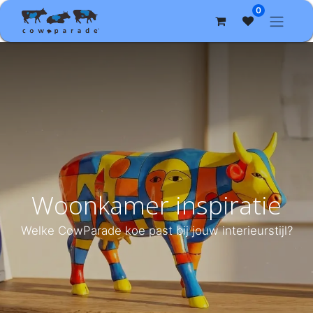
0
Woonkamer inspiratie
Welke CowParade koe past bij jouw interieurstijl?