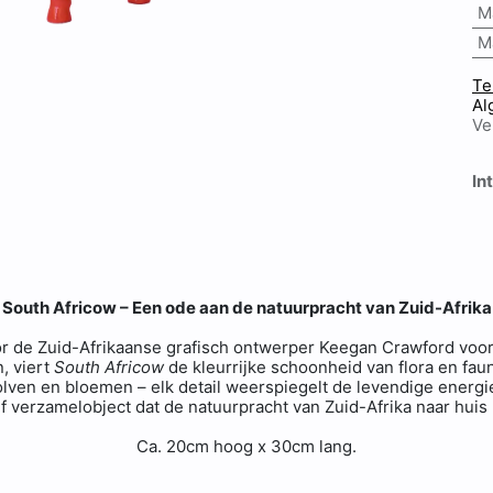
M
M
Te
Al
Ve
In
South Africow – Een ode aan de natuurpracht van Zuid-Afrika
 de Zuid-Afrikaanse grafisch ontwerper Keegan Crawford vo
, viert
South Africow
de kleurrijke schoonheid van flora en fau
olven en bloemen – elk detail weerspiegelt de levendige energi
f verzamelobject dat de natuurpracht van Zuid-Afrika naar hui
Ca. 20cm hoog x 30cm lang.