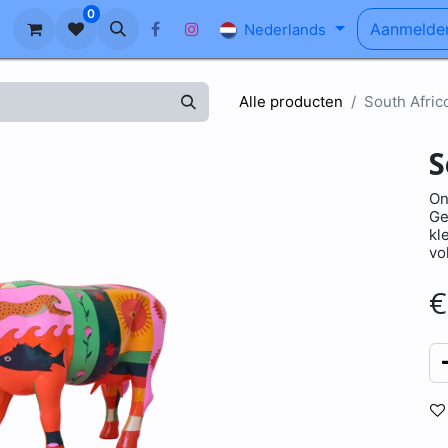
0
n
Ons Verhaal
Blog
FAQ
Aanmelde
Nederlands
Alle producten
South Afric
S
On
Ge
kl
vo