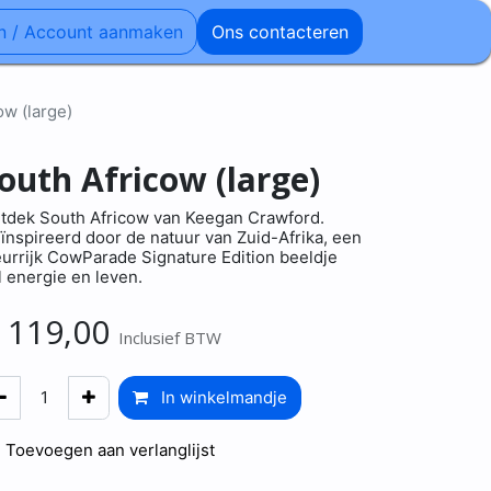
n / Account aanmaken
Ons contacteren
ow (large)
outh Africow (large)
tdek South Africow van Keegan Crawford.
ïnspireerd door de natuur van Zuid-Afrika, een
eurrijk CowParade Signature Edition beeldje
l energie en leven.
€
119,00
Inclusief BTW
In winkelmandje
Toevoegen aan verlanglijst