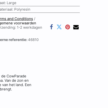
aat
:
Large
ateriaal
:
Polyresin
rms and Conditions
/
gemene voorwaarden
rzending: 1-2 werkdagen
terne referentie:
46810
or de CowParade
na. Van de zon en
e van het land. Een
s brengt.