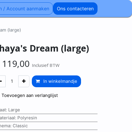
n / Account aanmaken
Ons contacteren
am (large)
haya's Dream (large)
€
119,00
Inclusief BTW
In winkelmandje
Toevoegen aan verlanglijst
aat
:
Large
ateriaal
:
Polyresin
hema
:
Classic