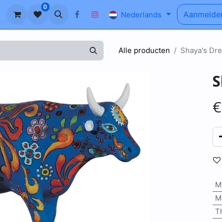
0
n
Ons Verhaal
Blog
FAQ
Aanmelde
Nederlands
Alle producten
Shaya's Dre
S
M
M
T