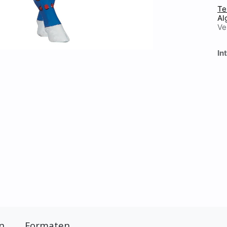
Te
Al
Ve
In
n
Formaten