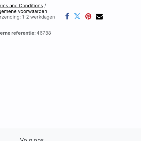
rms and Conditions
/
gemene voorwaarden
rzending: 1-2 werkdagen
terne referentie:
46788
Volg ons