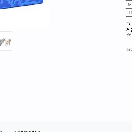
M
T
Te
Al
Ve
In