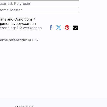
ateriaal
:
Polyresin
hema
:
Master
rms and Conditions
/
gemene voorwaarden
rzending: 1-2 werkdagen
terne referentie:
46607