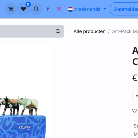
0
n
Ons Verhaal
Blog
FAQ
Aanmelde
Nederlands
Alle producten
Art-Pack Ma
A
C
S
M