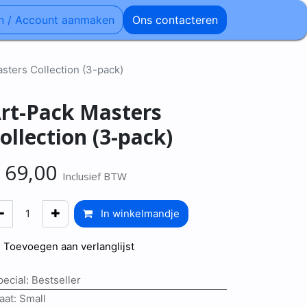
n / Account aanmaken
Ons contacteren
sters Collection (3-pack)
rt-Pack Masters
ollection (3-pack)
€
69,00
Inclusief BTW
In winkelmandje
Toevoegen aan verlanglijst
pecial
:
Bestseller
aat
:
Small