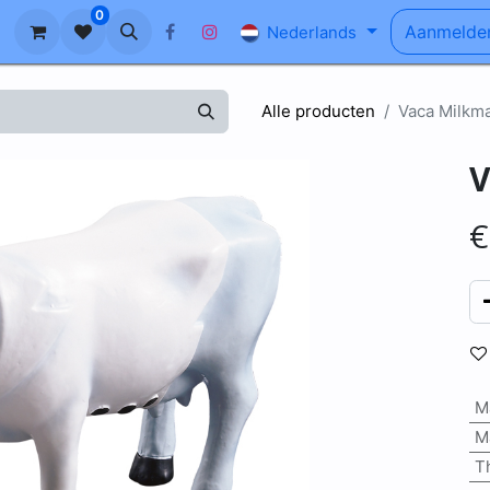
0
n
Ons Verhaal
Blog
FAQ
Aanmelde
Nederlands
Alle producten
Vaca Milkma
V
M
M
T