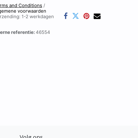
rms and Conditions
/
gemene voorwaarden
rzending: 1-2 werkdagen
terne referentie:
46554
Volg ons