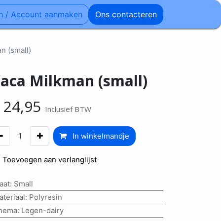
n / Account aanmaken
Ons contacteren
n (small)
aca Milkman (small)
€
24,95
Inclusief BTW
In winkelmandje
Toevoegen aan verlanglijst
aat
:
Small
ateriaal
:
Polyresin
hema
:
Legen-dairy