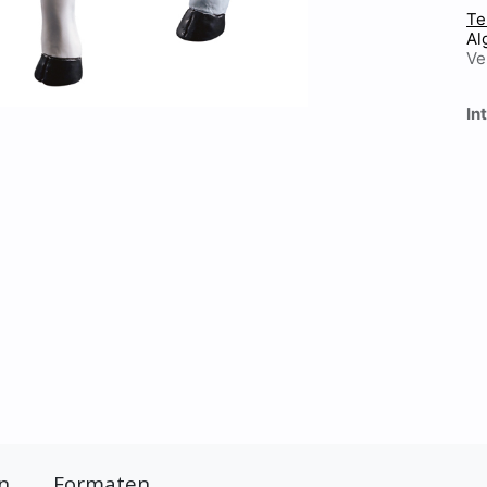
Te
Al
Ve
In
n
Formaten