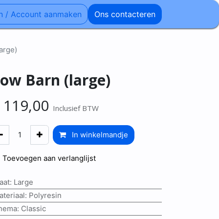
n / Account aanmaken
Ons contacteren
arge)
ow Barn (large)
€
119,00
Inclusief BTW
In winkelmandje
Toevoegen aan verlanglijst
aat
:
Large
ateriaal
:
Polyresin
hema
:
Classic