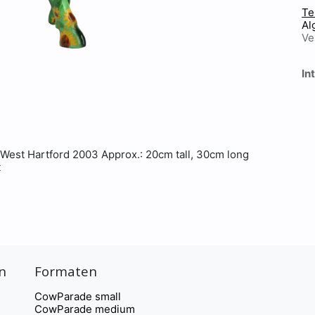
Te
Al
Ve
In
 West Hartford 2003 Approx.: 20cm tall, 30cm long
t
n
Formaten
CowParade small
CowParade medium