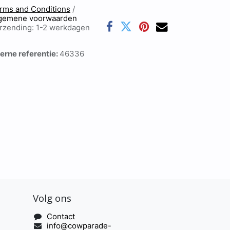
rms and Conditions
/
gemene voorwaarden
rzending: 1-2 werkdagen
terne referentie:
46336
Volg ons
Contact
info@cowparade-