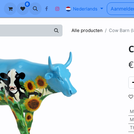
0
n
Ons Verhaal
Blog
FAQ
Aanmelde
Nederlands
Alle producten
Cow Barn (l
C
M
M
T