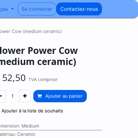
Se connecter
Contactez-nous
çais
ower Cow (medium ceramic)
lower Power Cow
medium ceramic)
€
52,50
TVA comprise
Ajouter au panier
Ajouter à la liste de souhaits
imension
:
Medium
atériau
:
Ceramic