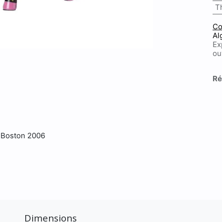
T
Co
Al
Ex
ou
Ré
 Boston 2006
Dimensions