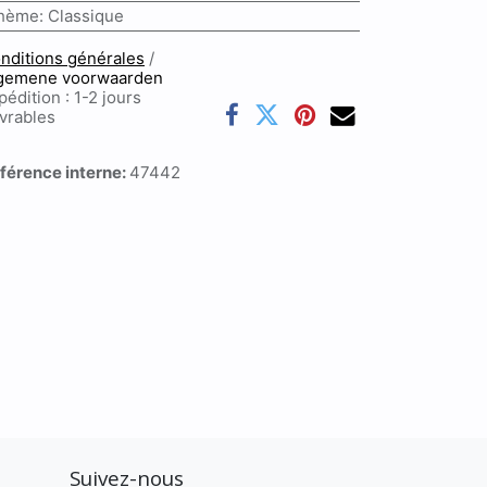
hème
:
Classique
nditions générales
/
gemene voorwaarden
pédition : 1-2 jours
vrables
férence interne:
47442
Suivez-nous