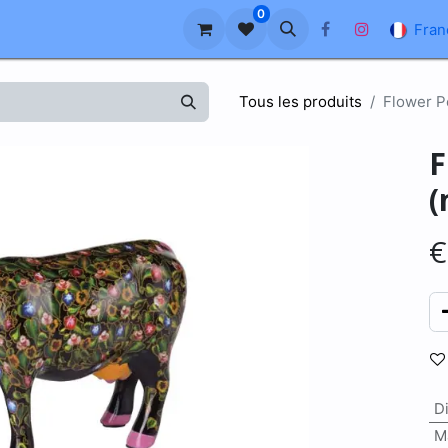
0
reprise
À propos de nous
Blog
FAQ
Fran
Tous les produits
Flower P
F
(
D
M