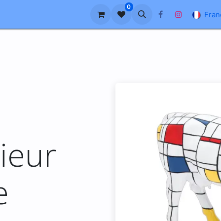
0
reprise
À propos de nous
Blog
FAQ
Fran
rieur
e