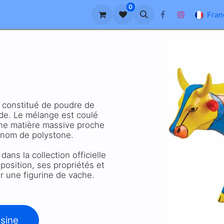
0
reprise
À propos de nous
Blog
FAQ
Fran
 constitué de poudre de
ide. Le mélange est coulé
une matière massive proche
e nom de polystone.
ans la collection officielle
osition, ses propriétés et
er une figurine de vache.
ésine