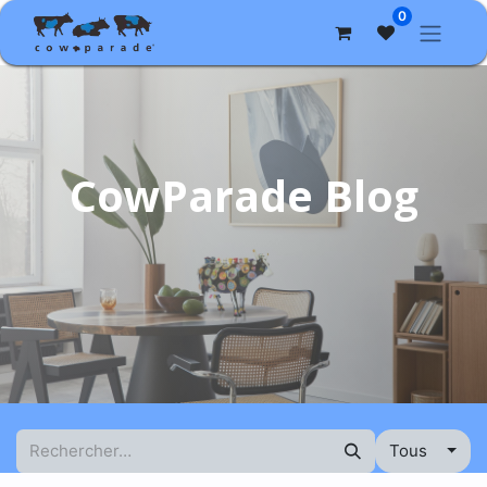
0
CowParade Blog
Tous