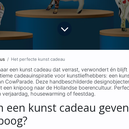
us
Het perfecte kunst cadeau
aar een kunst cadeau dat verrast, verwondert én blijf
tieme cadeauinspiratie voor kunstliefhebbers: een kuns
van CowParade. Deze handbeschilderde designobjecte
et een knipoog naar de Hollandse boerencultuur. Perfect
 verjaardag, housewarming of feestdag.
 een kunst cadeau geven
poog?