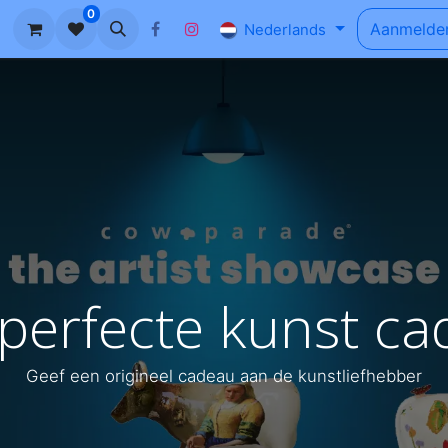
0
n
Ons Verhaal
Blog
FAQ
Aanmelde
Nederlands
perfecte kunst c
Geef een origineel cadeau aan de kunstliefhebber