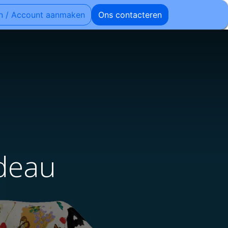
n / Account aanmaken
Ons contacteren
adeau