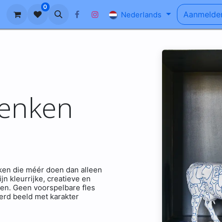
0
n
Ons Verhaal
Blog
FAQ
Aanmelde
Nederlands
henken
nken die méér doen dan alleen
 kleurrijke, creatieve en
ven. Geen voorspelbare fles
erd beeld met karakter