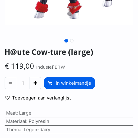
H@ute Cow-ture (large)
€
119,00
Inclusief BTW
In winkelmandje
Toevoegen aan verlanglijst
Maat
:
Large
Materiaal
:
Polyresin
Thema
:
Legen-dairy